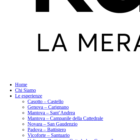
Home
Chi Siamo
Le esperienze
Casotto – Castello
Genova – Carignano
Mantova – Sant’Andrea
Mantova – Campanile della Cattedrale
Novara – San Gaudenzio
Padova – Battistero
Vicoforte – Santuario