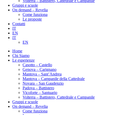
Volterra – Battistero, Cattedrale e Campanile
Gruppi e scuole
On demand – Revelia
Come funziona
Le proposte
Contatti
IT
EN
IT
EN
Home
Chi Siamo
Le esperienze
Casotto – Castello
Genova – Carignano
Mantova – Sant’Andrea
Mantova – Campanile della Cattedrale
Novara – San Gaudenzio
Padova – Battistero
Vicoforte – Santuario
Volterra – Battistero, Cattedrale e Campanile
Gruppi e scuole
On demand – Revelia
Come funziona