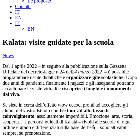
Le proposte
Contatti
IT
EN
IT
EN
Kalatà: visite guidate per la scuola
News
Dal 1 aprile 2022 – in seguito alla pubblicazione sulla Gazzetta
Ufficiale del decreto-legge n.24 del
24 marzo 2022 –
è possibile
programmare uscite didattiche e
organizzare gite scolastiche
. Dopo
due anni di pandemia finalmente i ragazzi e gli insegnanti potranno
accantonare le visite virtuali e
riscoprire i luoghi e i monumenti
dal vivo
.
Se siete in cerca dell’effetto wow eccoci pronti ad accogliere gli
alunni del vostro Istituto con
tre tour ad alto tasso di
coinvolgimento
, assolutamente imperdibili. Emozione, arte, storia,
scoperta… I percorsi guidati di Kalatà – rivolti alle scuole di ogni
ordine e grado e differenziati sulla base dell’età – sono attivabili
sempre, su prenotazione.