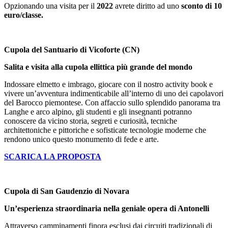
Opzionando una visita per il
2022
avrete diritto ad uno
sconto di 10
euro/classe.
Cupola del Santuario di Vicoforte (CN)
Salita e visita alla cupola ellittica più grande del mondo
Indossare elmetto e imbrago, giocare con il nostro activity book e
vivere un’avventura indimenticabile all’interno di uno dei capolavori
del Barocco piemontese. Con affaccio sullo splendido panorama tra
Langhe e arco alpino, gli studenti e gli insegnanti potranno
conoscere da vicino storia, segreti e curiosità, tecniche
architettoniche e pittoriche e sofisticate tecnologie moderne che
rendono unico questo monumento di fede e arte.
SCARICA LA PROPOSTA
Cupola di San Gaudenzio di Novara
Un’esperienza straordinaria nella geniale opera di Antonelli
Attraverso camminamenti finora esclusi dai circuiti tradizionali di