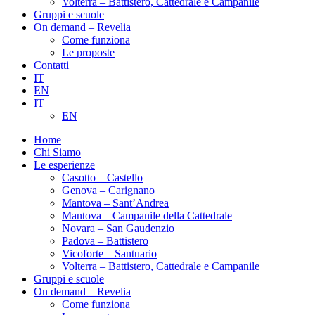
Volterra – Battistero, Cattedrale e Campanile
Gruppi e scuole
On demand – Revelia
Come funziona
Le proposte
Contatti
IT
EN
IT
EN
Home
Chi Siamo
Le esperienze
Casotto – Castello
Genova – Carignano
Mantova – Sant’Andrea
Mantova – Campanile della Cattedrale
Novara – San Gaudenzio
Padova – Battistero
Vicoforte – Santuario
Volterra – Battistero, Cattedrale e Campanile
Gruppi e scuole
On demand – Revelia
Come funziona