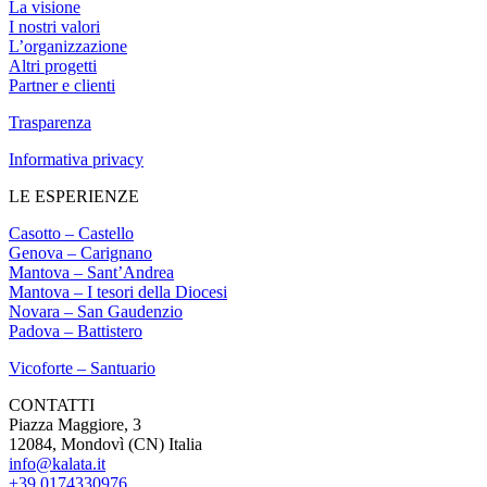
La visione
I nostri valori
L’organizzazione
Altri progetti
Partner e clienti
Trasparenza
Informativa privacy
LE ESPERIENZE
Casotto – Castello
Genova – Carignano
Mantova – Sant’Andrea
Mantova – I tesori della Diocesi
Novara – San Gaudenzio
Padova – Battistero
Vicoforte – Santuario
CONTATTI
Piazza Maggiore, 3
12084, Mondovì (CN) Italia
info@kalata.it
+39 0174330976