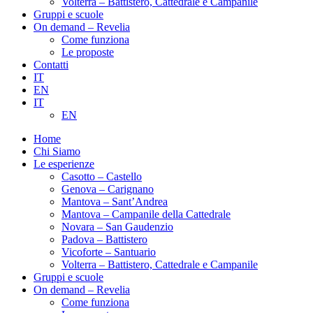
Volterra – Battistero, Cattedrale e Campanile
Gruppi e scuole
On demand – Revelia
Come funziona
Le proposte
Contatti
IT
EN
IT
EN
Home
Chi Siamo
Le esperienze
Casotto – Castello
Genova – Carignano
Mantova – Sant’Andrea
Mantova – Campanile della Cattedrale
Novara – San Gaudenzio
Padova – Battistero
Vicoforte – Santuario
Volterra – Battistero, Cattedrale e Campanile
Gruppi e scuole
On demand – Revelia
Come funziona