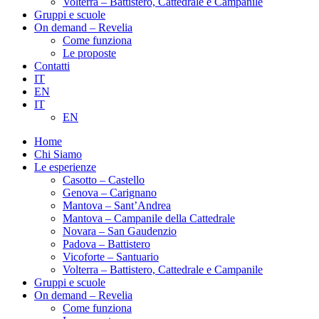
Volterra – Battistero, Cattedrale e Campanile
Gruppi e scuole
On demand – Revelia
Come funziona
Le proposte
Contatti
IT
EN
IT
EN
Home
Chi Siamo
Le esperienze
Casotto – Castello
Genova – Carignano
Mantova – Sant’Andrea
Mantova – Campanile della Cattedrale
Novara – San Gaudenzio
Padova – Battistero
Vicoforte – Santuario
Volterra – Battistero, Cattedrale e Campanile
Gruppi e scuole
On demand – Revelia
Come funziona