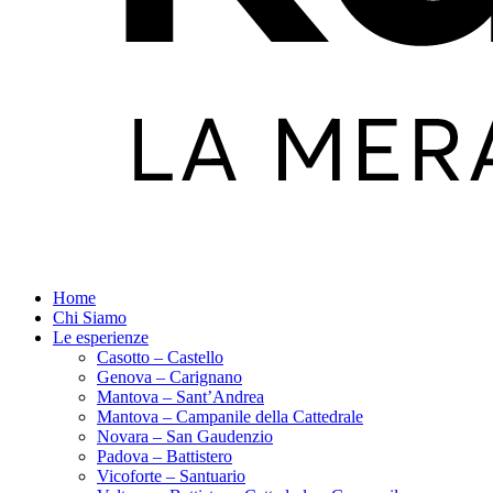
Home
Chi Siamo
Le esperienze
Casotto – Castello
Genova – Carignano
Mantova – Sant’Andrea
Mantova – Campanile della Cattedrale
Novara – San Gaudenzio
Padova – Battistero
Vicoforte – Santuario