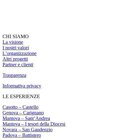
CHI SIAMO
La visione
I nostri valori
L’organizzazione
Altri progetti
Partner e clienti
Trasparenza
Informativa privacy
LE ESPERIENZE
Casotto – Castello
Genova – Carignano
Mantova – Sant’Andrea
Mantova – I tesori della Diocesi
Novara – San Gaudenzio
Padova – Battistero