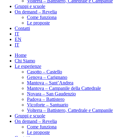
Volterra – Battistero, Cattedrale e Campanile
Gruppi e scuole
On demand – Revelia
Come funziona
Le proposte
Contatti
IT
EN
IT
Home
Chi Siamo
Le esperienze
Casotto – Castello
Genova – Carignano
Mantova – Sant’Andrea
Mantova – Campanile della Cattedrale
Novara – San Gaudenzio
Padova – Battistero
Vicoforte – Santuario
Volterra – Battistero, Cattedrale e Campanile
Gruppi e scuole
On demand – Revelia
Come funziona
Le proposte