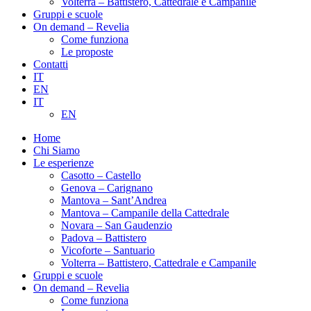
Volterra – Battistero, Cattedrale e Campanile
Gruppi e scuole
On demand – Revelia
Come funziona
Le proposte
Contatti
IT
EN
IT
EN
Home
Chi Siamo
Le esperienze
Casotto – Castello
Genova – Carignano
Mantova – Sant’Andrea
Mantova – Campanile della Cattedrale
Novara – San Gaudenzio
Padova – Battistero
Vicoforte – Santuario
Volterra – Battistero, Cattedrale e Campanile
Gruppi e scuole
On demand – Revelia
Come funziona