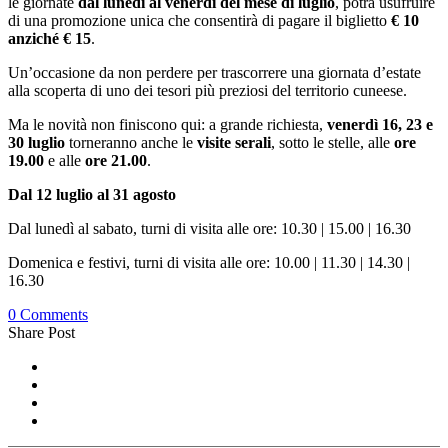
le giornate
dal lunedì al venerdì del mese di luglio
, potrà usufruire
di una promozione unica che consentirà di pagare il biglietto
€ 10
anziché € 15
.
Un’occasione da non perdere per trascorrere una giornata d’estate
alla scoperta di uno dei tesori più preziosi del territorio cuneese.
Ma le novità non finiscono qui: a grande richiesta,
venerdì 16, 23 e
30 luglio
torneranno anche le
visite serali
, sotto le stelle, alle
ore
19.00
e alle
ore 21.00
.
Dal 12 luglio al 31
agosto
Dal lunedì al sabato, turni di visita alle ore: 10.30 | 15.00 | 16.30
Domenica e festivi, turni di visita alle ore: 10.00 | 11.30 | 14.30 |
16.30
0 Comments
Share Post