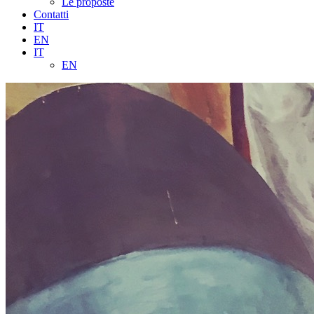
Le proposte
Contatti
IT
EN
IT
EN