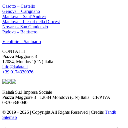
Casotto – Castello
Genova – Carignano
Mantova – Sant’Andrea
Mantova – I tesori della Diocesi
Novara – San Gaudenzio
Padova – Battistero
Vicoforte – Santuario
CONTATTI
Piazza Maggiore, 3
12084, Mondovì (CN) Italia
info@kalata.it
+39 0174330976
Kalatà S.r.l Impresa Sociale
Piazza Maggiore 3 - 12084 Mondovì (CN) Italia | CF/P.IVA
03766340040
© 2019 - 2026 | Copyright All Rights Reserved | Credits
Tandù
|
Sitemap