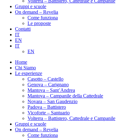
Volterra – Battistero, Cattedrale e Campanile
Gruppi e scuole
On demand – Revelia
Come funziona
Le proposte
Contatti
IT
EN
IT
EN
Home
Chi Siamo
Le esperienze
Casotto – Castello
Genova – Carignano
Mantova – Sant’Andrea
Mantova – Campanile della Cattedrale
Novara – San Gaudenzio
Padova – Battistero
Vicoforte – Santuario
Volterra – Battistero, Cattedrale e Campanile
Gruppi e scuole
On demand – Revelia
Come funziona