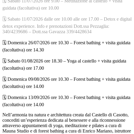
🗓️ Sabato 11/07/2026 ore 9.00 – Meditazione al castello + visita
guidata (facoltativa) ore 10.00
🗓️ Sabato 11/07/2026 dalle ore 10.00 alle ore 17.00 – Detox e digital
detox experience. Info e prenotazioni Dott.ssa Pezzaglia:
340/4239686 – Dott.ssa Gavazza 339/4428634
🗓️ Domenica 26/07/2026 ore 10.30 – Forest bathing + visita guidata
(facoltativa) ore 14.30
🗓️ Sabato 01/08/2026 ore 18.30 – Yoga al castello + visita guidata
(facoltativa) ore 17.00
🗓️ Domenica 09/08/2026 ore 10.30 – Forest bathing + visita guidata
(facoltativa) ore 14.00
🗓️ Domenica 13/09/2026 ore 10.30 – Forest bathing + visita guidata
(facoltativa) ore 14.00
Nell’armonia tra natura e architettura creata dal Castello di Casotto,
concediti un’esperienza dedicata al benessere e alla riconnessione
attraverso appuntamenti di yoga, meditazione e pilates a cura di
Mauna Studio e di forest bathing a cura di Enrico Mariano, istruttore