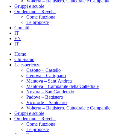
Volterra – Battistero, Cattedrale e Campanile
Gruppi e scuole
On demand – Revelia
Come funziona
Le proposte
Contatti
IT
EN
IT
Home
Chi Siamo
Le esperienze
Casotto – Castello
Genova – Carignano
Mantova – Sant’Andrea
Mantova – Campanile della Cattedrale
Novara – San Gaudenzio
Padova – Battistero
Vicoforte – Santuario
Volterra – Battistero, Cattedrale e Campanile
Gruppi e scuole
On demand – Revelia
Come funziona
Le proposte