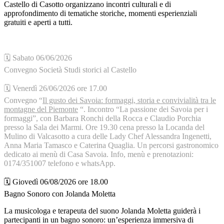
Castello di Casotto organizzano incontri culturali e di
approfondimento di tematiche storiche, momenti esperienziali
gratuiti e aperti a tutti.
🗓️ Sabato 06/06/2026
Convegno Società Studi storici al Castello
🗓️ Venerdì 26/06/2026 ore 17.00
Convegno “
Il gusto dei Savoia: formaggi, storia e convivialità tra le
montagne del Piemonte
“. Incontro “La passione dei Savoia per i
formaggi”, con Barbara Ronchi della Rocca e Claudio Porchia
presso la Sala dei Marmi. Ore 19.30 cena presso la Locanda del
Mulino di Valcasotto a cura delle Lady Chef Alessandra Ingenetti,
Anna Maria Tamasco e Caterina Quaglia. Un percorsi gastronomico
dedicato ai menù di Casa Savoia. Info, menù e prenotazioni:
0174/351007 telefono e whatsApp.
🗓️ Giovedì 06/08/2026 ore 18.00
Bagno Sonoro con Jolanda Moletta
La musicologa e terapeuta del suono Jolanda Moletta guiderà i
partecipanti in un bagno sonoro: un’esperienza immersiva di