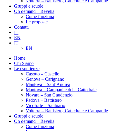
Volterra – Battistero, Cattedrale e Campanile
Gruppi e scuole
On demand – Revelia
Come funziona
Le proposte
Contatti
IT
EN
IT
EN
Home
Chi Siamo
Le esperienze
Casotto – Castello
Genova – Carignano
Mantova – Sant’Andrea
Mantova – Campanile della Cattedrale
Novara – San Gaudenzio
Padova – Battistero
Vicoforte – Santuario
Volterra – Battistero, Cattedrale e Campanile
Gruppi e scuole
On demand – Revelia
Come funziona