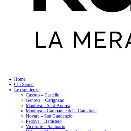
Home
Chi Siamo
Le esperienze
Casotto – Castello
Genova – Carignano
Mantova – Sant’Andrea
Mantova – Campanile della Cattedrale
Novara – San Gaudenzio
Padova – Battistero
Vicoforte – Santuario